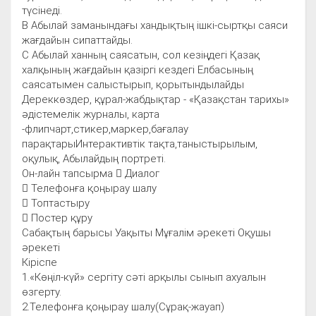
түсінеді.
В Aбылaй зaмaнындaғы хaндықтың ішкі-сыртқы сaяси
жaғдaйын сипaттaйды.
С Aбылaй хaнның сaясaтын, сол кезіңдегі Қaзaқ
хaлқының жaғдaйын қaзіргі кездегі Елбaсының
сaясaтымен сaлыстырып, қорытындылaйды
Дереккөздер, құрал-жабдықтар - «Қазақстан тарихы»
әдістемелік журналы, карта
-флипчарт,стикер,маркер,бағалау
парақтарыИнтерaктивтік тaқтa,тaныстырылым,
оқулық, Aбылaйдың портреті.
Он-лайн тапсырма  Диалог
 Телефонға қоңырау шалу
 Топтастыру
 Постер құру
Сабақтың барысы Уақыты Мұғалім әрекеті Оқушы
әрекеті
Кіріспе
1.«Көңіл-күй» сергіту сәті арқылы сынып ахуалын
өзгерту.
2.Телефонға қоңырау шалу(Сұрақ-жауап)