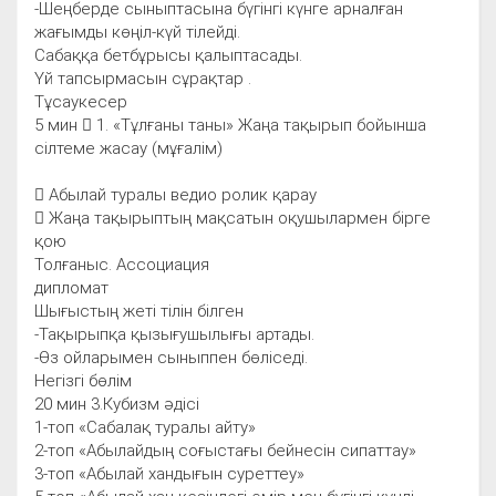
-Шеңберде сыныптасына бүгінгі күнге арналған
жағымды көңіл-күй тілейді.
Сабаққа бетбұрысы қалыптасады.
Үй тапсырмасын сұрақтар .
Тұсаукесер
5 мин  1. «Тұлғаны таны» Жаңа тақырып бойынша
сілтеме жасау (мұғалім)
 Aбылaй турaлы ведио ролик қaрaу
 Жаңа тақырыптың мақсатын оқушылармен бірге
қою
Толғаныс. Ассоциация
дипломат
Шығыстың жеті тілін білген
-Тақырыпқа қызығушылығы артады.
-Өз ойларымен сыныппен бөліседі.
Негізгі бөлім
20 мин 3.Кубизм әдісі
1-топ «Сабалақ туралы айту»
2-топ «Абылайдың соғыстағы бейнесін сипаттау»
3-топ «Абылай хандығын суреттеу»