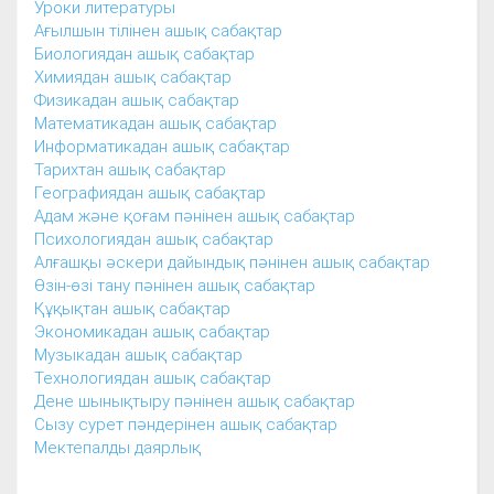
Уроки литературы
Ағылшын тілінен ашық сабақтар
Биологиядан ашық сабақтар
Химиядан ашық сабақтар
Физикадан ашық сабақтар
Математикадан ашық сабақтар
Информатикадан ашық сабақтар
Тарихтан ашық сабақтар
Географиядан ашық сабақтар
Адам және қоғам пәнінен ашық сабақтар
Психологиядан ашық сабақтар
Алғашқы әскери дайындық пәнінен ашық сабақтар
Өзін-өзі тану пәнінен ашық сабақтар
Құқықтан ашық сабақтар
Экономикадан ашық сабақтар
Музыкадан ашық сабақтар
Технологиядан ашық сабақтар
Дене шынықтыру пәнінен ашық сабақтар
Сызу сурет пәндерінен ашық сабақтар
Мектепалды даярлық