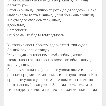
5-топ «Абылай хан кезіндегі өмір мен бүгінгі күнді
салыстыру»
6-топ «Абылайды дипломат ретін де дәлелдеу» - Жаңа
материалды топта тыңдайды, сол бойынша сөйлейді.
-Нақты деректермен талқылайды.
Қорытынды
Рефлексия:
Не білемін Не білдім таңғалдырған
Үй тапсырмасы: Көркем әдебиеттегі, фильмдегі
Абылай бейнесіне талдау
Жеке оқушыға тапсырма: «Абылайдың қазақ
тарихындағы алатын орны» эссе - өз ойын жазып,
қортындылайды.
Скачать методички (классные уроки) для учителей по
разным предметам: история, литература, физика. Как
провести урок с учеником, вам поможет грамотно
составленный план урока. Занятия по математике,
литературе, физике, информатике, химии, психологии.
.