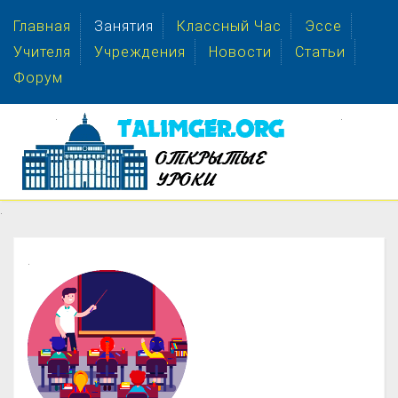
Главная
Занятия
Классный Час
Эссе
Учителя
Учреждения
Новости
Статьи
Форум
.
.
.
.