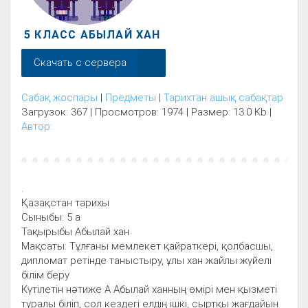
5 КЛАСС АБЫЛАЙ ХАН
Скачать с сервера
Сабақ жоспары
|
Предметы
|
Тарихтан ашық сабақтар
Загрузок: 367 | Просмотров: 1974 | Размер: 13.0 Kb |
Автор:
.
Қазақстан тарихы
Сыныбы: 5 а
Тақырыбы Абылай хан
Мақсаты: Тұлғаны мемлекет қайраткері, қолбасшы,
дипломат ретінде таныстыру, ұлы хан жайлы жүйелі
білім беру
Күтілетін нәтиже A Aбылaй хaнның өмірі мен қызметі
турaлы біліп, сол кездегі елдің ішкі, сыртқы жaғдaйын