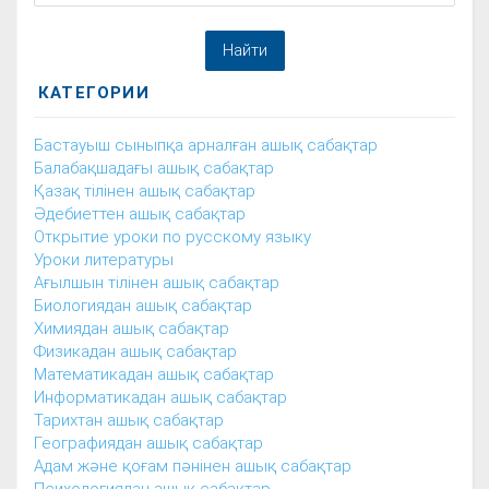
КАТЕГОРИИ
Бастауыш сыныпқа арналған ашық сабақтар
Балабақшадағы ашық сабақтар
Қазақ тілінен ашық сабақтар
Әдебиеттен ашық сабақтар
Открытие уроки по русскому языку
Уроки литературы
Ағылшын тілінен ашық сабақтар
Биологиядан ашық сабақтар
Химиядан ашық сабақтар
Физикадан ашық сабақтар
Математикадан ашық сабақтар
Информатикадан ашық сабақтар
Тарихтан ашық сабақтар
Географиядан ашық сабақтар
Адам және қоғам пәнінен ашық сабақтар