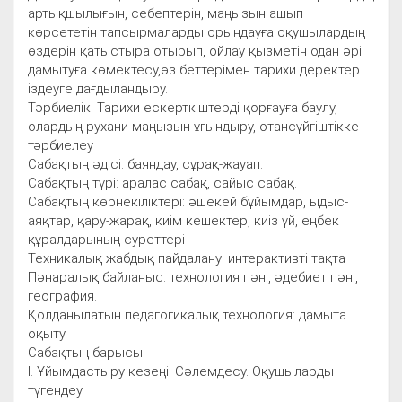
артықшылығын, себептерін, маңызын ашып
көрсететін тапсырмаларды орындауға оқушылардың
өздерін қатыстыра отырып, ойлау қызметін одан әрі
дамытуға көмектесу,өз беттерімен тарихи деректер
іздеуге дағдыландыру.
Тәрбиелік: Тарихи ескерткіштерді қорғауға баулу,
олардың рухани маңызын ұғындыру, отансүйгіштікке
тәрбиелеу
Сабақтың әдісі: баяндау, сұрақ-жауап.
Сабақтың түрі: аралас сабақ, сайыс сабақ.
Сабақтың көрнекіліктері: әшекей бұйымдар, ыдыс-
аяқтар, қару-жарақ, киім кешектер, киіз үй, еңбек
құралдарының суреттері
Техникалық жабдық пайдалану: интерактивті тақта
Пәнаралық байланыс: технология пәні, әдебиет пәні,
география.
Қолданылатын педагогикалық технология: дамыта
оқыту.
Сабақтың барысы:
I. Ұйымдастыру кезеңі. Сәлемдесу. Оқушыларды
түгендеу