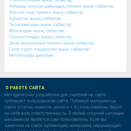
Психологиядан ашық сабақтар
Алғашқы әскери дайындық пәнінен ашық сабақтар
Өзін-өзі тану пәнінен ашық сабақтар
Құқықтан ашық сабақтар
Экономикадан ашық сабақтар
Музыкадан ашық сабақтар
Технологиядан ашық сабақтар
Дене шынықтыру пәнінен ашық сабақтар
Сызу сурет пәндерінен ашық сабақтар
Мектепалды даярлық
О РАБОТЕ САЙТА
Методические разработки для учителей на сайте
публикуют пользователи сайта. Публикуя материал на
сайте (статьи, новости, уроки и т. б.) пользователь берет
на себя всю ответственность. В любой спорной ситуации
виновником является сам пользователь. Если вы
заметили на сайте публикацию материала, нарушающую