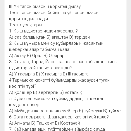
IІІ. Үй тапсырмасын қорытындылау.
Тест тапсырмасы бойынша үй тапсырмасы
қорытындыланады.
Тест сұрақтары
1. Қыш ыдыстар неден жасалды?
А) саз балшықтан Б) ағаштан В) теріден
2. Қыш құмыра мен су құбырларын жасайтын
шеберханалар табылған қала:
А) Ақтау Б) Орал В) Отырар
3. Отырар, Тараз, Йасы қалаларынан табылған шыны
ыдыстар қай ғасырға жатады?
А) Ү ғасырға Б) Х ғасырға В) ІІІ ғасырға
4.Тұрмысқа қажетті бұйымдарды жасаудан туған
кәсіптің түрі?
А) қолөнер Б) зергерлік В) ұсталық
5. Сүйектен жасалған бұйымдардың ішінде көп
кездесетіндері:
А) Мүйізден жасалған әшекейлер Б) түйреуіш В) түйме
6. Орта ғасырдағы Шаш қаласы қазіргі қай қала?
А) Алматы Б) Ташкент В) Қостанай
7. Қай қалада ешкі түбіттерімен айырбас сауда