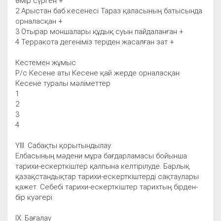
өмір сүрген +
2 Арыстан баб кесенесі Тараз қаласының батысында
орналасқан +
3 Отырар моншалары құдық суын пайдаланған +
4 Терракота дегеніміз теріден жасалған зат +
Кестемен жұмыс
Р/с Кесене аты Кесене қай жерде орналасқан
Кесене туралы мәліметтер
1
2
3
4
ҮІІІ. Сабақты қорытындылау.
Елбасының мәдени мұра бағдарламасы бойынша
тарихи-ескерткіштер қалпына келтірілуде. Барлық
қазақстандықтар тарихи-ескерткіштерді сақтаулары
қажет. Себебі тарихи-ескерткіштер тарихтың бірден-
бір куәгері.
ІХ. Бағалау