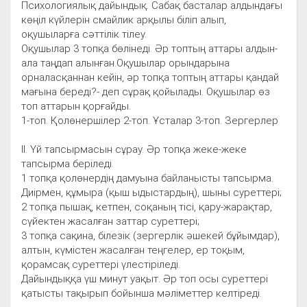
Психологиялық дайындық. Сабақ басталар алдындағы
көңіл күйлерін смайлик арқылы біліп алып,
оқушыларға сәттілік тілеу.
Оқушылар 3 топқа бөлінеді. Әр топтың аттары алдын-
ала таңдап алынған.Оқушылар орындарына
орналасқаннан кейін, әр топқа топтың аттары қандай
мағына береді?- деп сұрақ қойылады. Оқушылар өз
топ аттарын қорғайды.
1-топ. Қолөнершілер 2-топ. Ұсталар 3-топ. Зергерлер
ІІ. Үй тапсырмасын сұрау. Әр топқа жеке-жеке
тапсырма беріледі.
1 топқа қолөнердің дамуына байланысты тапсырма.
Диірмен, құмыра (қыш ыдыстардың), шыны суреттері;
2 топқа пышақ, кетпен, соқаның тісі, қару-жарақтар,
сүйектен жасалған заттар суреттері;
3 топқа сақина, білезік (зергерлік әшекей бұйымдар),
алтын, күмістен жасалған теңгелер, ер тоқым,
қорамсақ суреттері үлестіріледі.
Дайындыққа үш минут уақыт. Әр топ осы суреттері
қатысты тақырып бойынша мәліметтер келтіреді.