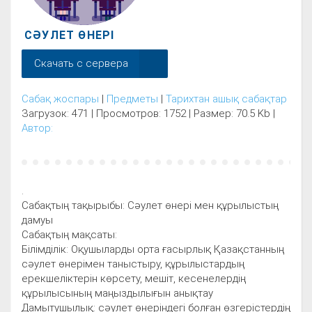
СӘУЛЕТ ӨНЕРІ
Скачать с сервера
Сабақ жоспары
|
Предметы
|
Тарихтан ашық сабақтар
Загрузок: 471 | Просмотров: 1752 | Размер: 70.5 Kb |
Автор:
.
Сабақтың тақырыбы: Сәулет өнері мен құрылыстың
дамуы
Сабақтың мақсаты:
Білімділік: Оқушыларды орта ғасырлық Қазақстанның
сәулет өнерімен таныстыру, құрылыстардың
ерекшеліктерін көрсету, мешіт, кесенелердің
құрылысының маңыздылығын анықтау
Дамытушылық: сәулет өнеріндегі болған өзгерістердің