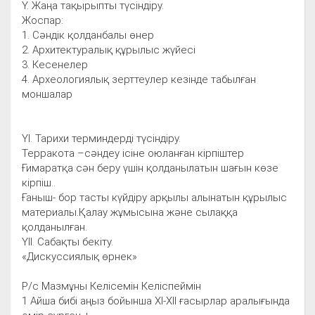
Ү. Жаңа тақырыпты түсіндіру.
Жоспар:
1. Сәндік қолданбалы өнер
2. Архитектуралық құрылыс жүйесі
3. Кесенелер
4. Археологиялық зерттеулер кезінде табылған
моншалар
ҮІ. Тарихи терминдерді түсіндіру.
Терракота –сәндеу ісіне оюланған кірпіштер
Ғимаратқа сән беру үшін қолданылатын шағын көзе
кірпіш..
Ғаныш- бор тасты күйдіру арқылы алынатын құрылыс
материалы.Қалау жұмысына және сылаққа
қолданылған.
ҮІІ. Сабақты бекіту.
«Дискуссиялық өрнек»
Р/с Мазмұны Келісемін Келіспеймін
1 Айша бибі аңыз бойынша ХІ-ХІІ ғасырлар аралығында