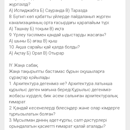
жүргізілді?
А) Испиджабта Б) Сауранда В) Таразда
8. Бүгінгі көп қабатты үйлерде пайдаланып жүрген
канализацияның орта ғасырдағы қарапайым түрі:
А) Ташнау Б) тоқым В) иқта
9. Үрлеу тәсілімен қандай ыдыстарды жасаған?
А) шыны Б) ағаш В) қыш
10. Ақша сарайы қай қалда болды?
А) Ақтау Б) Орал В) Отырар
ІҮ. Жаңа сабақ.
Жаңа тақырыпты бастамас бұрын оқушыларға
сұрақтар қойылады.
1. Архитектура дегеніміз не? Архитектура латынша
құрылыс деген мағына береді.Құрылыс дегеніміз-
жобасы күрделі, биік әсем салынған архитектуралық
ғимарат.
2. Қандай кесенелерді білесіңдер және олар кімдерге
тұрғызылатын болған?
3. Мұсылман дінінің әдет-ғұрпы, салт-дәстүрлері
орындалатын қасиетті ғимарат қалай аталады?