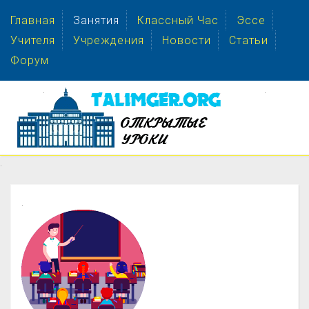
Главная
Занятия
Классный Час
Эссе
Учителя
Учреждения
Новости
Статьи
Форум
.
.
.
.