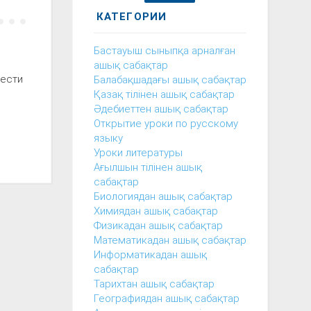
КАТЕГОРИИ
Бастауыш сыныпқа арналған
ашық сабақтар
вести
Балабақшадағы ашық сабақтар
Қазақ тілінен ашық сабақтар
Әдебиеттен ашық сабақтар
Открытие уроки по русскому
языку
Уроки литературы
Ағылшын тілінен ашық
сабақтар
Биологиядан ашық сабақтар
Химиядан ашық сабақтар
Физикадан ашық сабақтар
Математикадан ашық сабақтар
Информатикадан ашық
сабақтар
Тарихтан ашық сабақтар
Географиядан ашық сабақтар