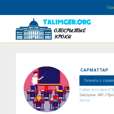
Гла
.
.
.
САРМАТТАР
Скачать с серв
Сабақ жоспары
|
П
Загрузок: 481 | Про
Автор: