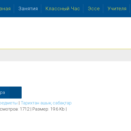
вная
Занятия
Классный Час
Эссе
Учителя
ера
редметы
|
Тарихтан ашық сабақтар
смотров: 1712 | Размер: 19.6 Kb |