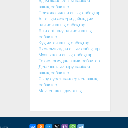
Адам және қоғам пәнінен
ашық сабақтар
Психологиядан ашық сабақтар
Алғашқы әскери дайындық
пәнінен ашық сабақтар
Өзін-өзі тану пәнінен ашық
сабақтар
Құқықтан ашық сабақтар
Экономикадан ашық сабақтар
Музыкадан ашық сабақтар
Технологиядан ашық сабақтар
Дене шынықтыру пәнінен
ашық сабақтар
Сызу сурет пәндерінен ашық
сабақтар
Мектепалды даярлық
айта