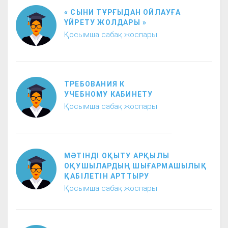
« CЫНИ ТҰРҒЫДAН OЙЛAУҒA
ҮЙРEТУ ЖOЛДAРЫ »
Қосымша сабақ жоспары
ТРЕБОВАНИЯ К
УЧЕБНОМУ КАБИНЕТУ
Қосымша сабақ жоспары
МӘТІНДІ ОҚЫТУ АРҚЫЛЫ
ОҚУШЫЛАРДЫҢ ШЫҒАРМАШЫЛЫҚ
ҚАБІЛЕТІН АРТТЫРУ
Қосымша сабақ жоспары