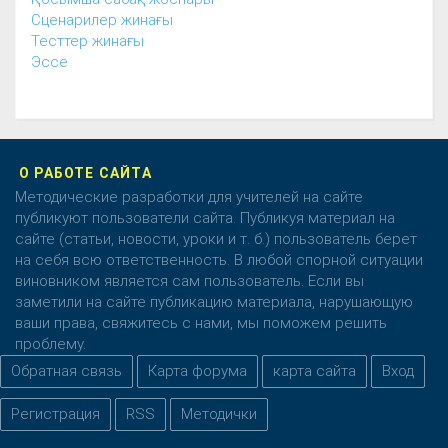
Сценарилер жинағы
Тесттер жинағы
Эссе
О РАБОТЕ САЙТА
Методические разработки для учителей на сайте
публикуют пользователи сайта. Публикуя материал на
сайте (статьи, новости, уроки и т. б.) пользователь берет
на себя всю ответственность. В любой спорной ситуации
виновником является сам пользователь. Если вы
заметили на сайте публикацию материала, нарушающую
ваши права, свяжитесь с нами, мы поможем решить
проблему.
Обратная связь
Карта форума
карта сайта
Вход
Регистрация
RSS
Методички