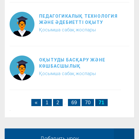
ПЕДАГОГИКАЛЫҚ ТЕХНОЛОГИЯ
ЖӘНЕ ӘДЕБИЕТТІ ОҚЫТУ
Қосымша сабақ жоспары
OҚЫТУДЫ БACҚAРУ ЖӘНE
КӨШБACШЫЛЫҚ
Қосымша сабақ жоспары
«
1
2
...
69
70
71
.
Добавить урок