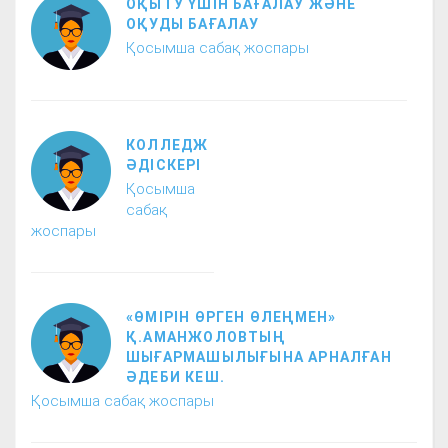
ОҚЫТУ ҮШІН БАҒАЛАУ ЖӘНЕ
ОҚУДЫ БАҒАЛАУ
Қосымша сабақ жоспары
КОЛЛЕДЖ
ӘДІСКЕРІ
Қосымша
сабақ
жоспары
«ӨМІРІН ӨРГЕН ӨЛЕҢМЕН»
Қ.АМАНЖОЛОВТЫҢ
ШЫҒАРМАШЫЛЫҒЫНА АРНАЛҒАН
ӘДЕБИ КЕШ.
Қосымша сабақ жоспары