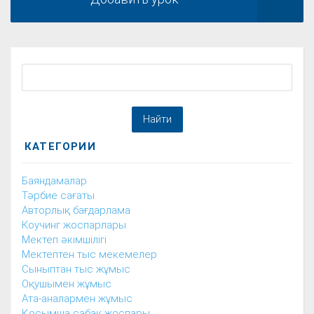
КАТЕГОРИИ
Баяндамалар
Тәрбие сағаты
Авторлық бағдарлама
Коучинг жоспарлары
Мектеп әкімшілігі
Мектептен тыс мекемелер
Сыныптан тыс жұмыс
Оқушымен жұмыс
Ата-аналармен жұмыс
Қосымша сабақ жоспары