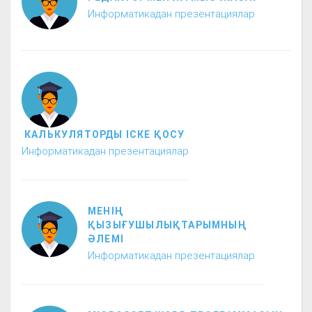
Информатикадан презентациялар
КАЛЬКУЛЯТОРДЫ ІСКЕ ҚОСУ
Информатикадан презентациялар
МЕНІҢ
ҚЫЗЫҒУШЫЛЫҚТАРЫМНЫҢ
ӘЛЕМІ
Информатикадан презентациялар