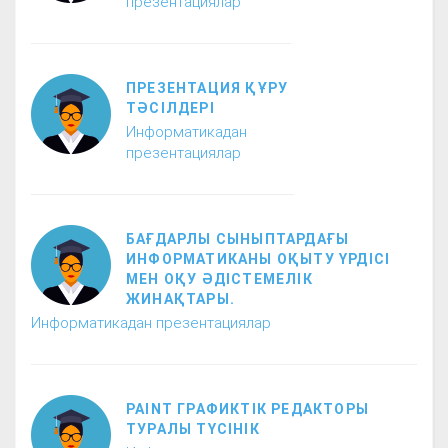
презентациялар
ПРЕЗЕНТАЦИЯ ҚҰРУ
ТӘСІЛДЕРІ
Информатикадан
презентациялар
БАҒДАРЛЫ СЫНЫПТАРДАҒЫ
ИНФОРМАТИКАНЫ ОҚЫТУ ҮРДІСІ
МЕН ОҚУ ӘДІСТЕМЕЛІК
ЖИНАҚТАРЫ.
Информатикадан презентациялар
PAINT ГРАФИКТІК РЕДАКТОРЫ
ТУРАЛЫ ТҮСІНІК