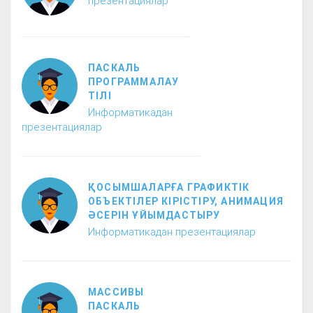
презентациялар
ПАСКАЛЬ
ПРОГРАММАЛАУ
ТІЛІ
Информатикадан
презентациялар
ҚОСЫМШАЛАРҒА ГРАФИКТІК
ОБЪЕКТІЛЕР КІРІСТІРУ, АНИМАЦИЯ
ӘСЕРІН ҰЙЫМДАСТЫРУ
Информатикадан презентациялар
МАССИВЫ
ПАСКАЛЬ