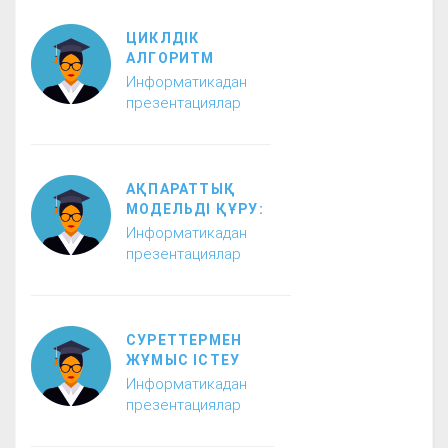
ЦИКЛДІК
АЛГОРИТМ
Информатикадан
презентациялар
АҚПАРАТТЫҚ
МОДЕЛЬДІ ҚҰРУ:
Информатикадан
презентациялар
СУРЕТТЕРМЕН
ЖҰМЫС ІСТЕУ
Информатикадан
презентациялар