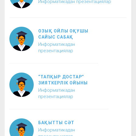
Информатикадан презентациялар
ОЗЫҚ ОЙЛЫ ОҚУШЫ
САЙЫС САБАҚ
Информатикадан
презентациялар
“ТАПҚЫР ДОСТАР”
ЗИЯТКЕРЛІК ОЙЫНЫ
Информатикадан
презентациялар
БАҚЫТТЫ СӘТ
Информатикадан