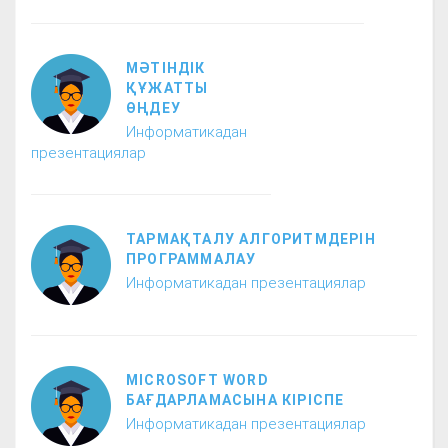
МӘТІНДІК
ҚҰЖАТТЫ
ӨҢДЕУ
Информатикадан
презентациялар
ТАРМАҚТАЛУ АЛГОРИТМДЕРІН
ПРОГРАММАЛАУ
Информатикадан презентациялар
MICROSOFT WORD
БАҒДАРЛАМАСЫНА КІРІСПЕ
Информатикадан презентациялар