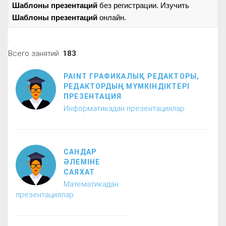
Шаблоны презентаций
без регистрации. Изучить
Шаблоны презентаций
онлайн.
.
Всего занятий:
183
PAINT ГРАФИКАЛЫҚ РЕДАКТОРЫ,
РЕДАКТОРДЫҢ МҮМКІНДІКТЕРІ
ПРЕЗЕНТАЦИЯ
Информатикадан презентациялар
САНДАР
ӘЛЕМІНЕ
САЯХАТ
Математикадан
презентациялар