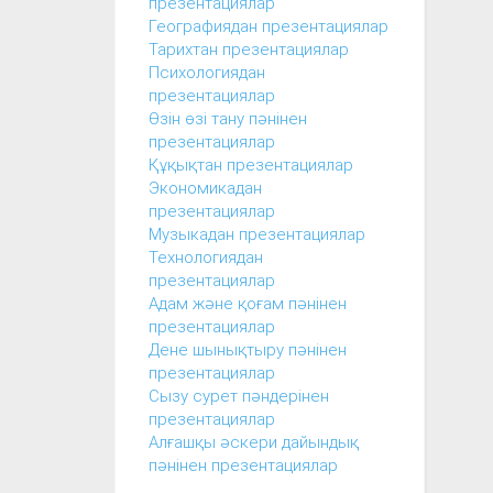
презентациялар
Географиядан презентациялар
Тарихтан презентациялар
Психологиядан
презентациялар
Өзін өзі тану пәнінен
презентациялар
Құқықтан презентациялар
Экономикадан
презентациялар
Музыкадан презентациялар
Технологиядан
презентациялар
Адам және қоғам пәнінен
презентациялар
Дене шынықтыру пәнінен
презентациялар
Сызу сурет пәндерінен
презентациялар
Алғашқы әскери дайындық
пәнінен презентациялар