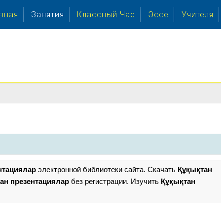
вная
Занятия
Классный Час
Эссе
Учителя
нтациялар
электронной библиотеки сайта. Скачать
Құқықтан
ан презентациялар
без регистрации. Изучить
Құқықтан