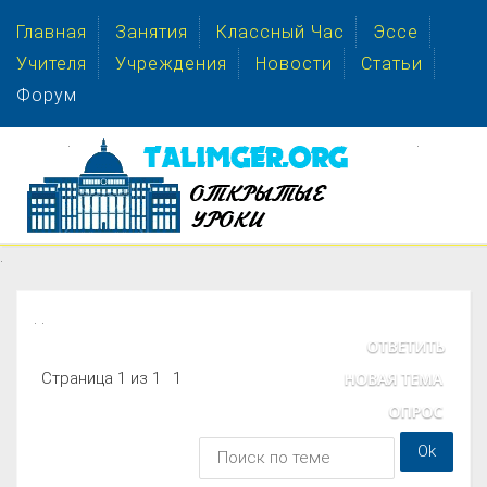
Главная
Занятия
Классный Час
Эссе
Учителя
Учреждения
Новости
Статьи
Форум
.
.
.
. .
Страница
1
из
1
1