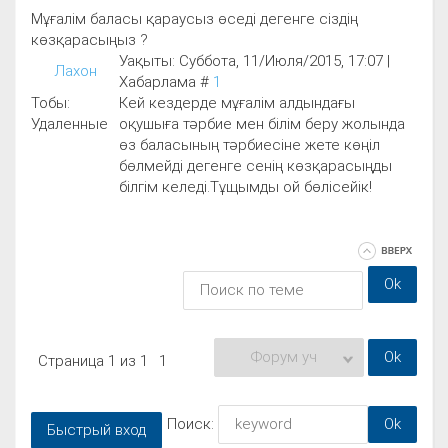
Мұғалім баласы қараусыз өседі дегенге сіздің
көзқарасыңыз ?
Уақыты: Суббота, 11/Июля/2015, 17:07 |
Лахон
Хабарлама #
1
Тобы:
Кей кездерде мұғалім алдындағы
Удаленные
оқушыға тәрбие мен білім беру жолында
өз баласының тәрбиесіне жете көңіл
бөлмейді дегенге сенің көзқарасыңды
білгім келеді.Тұщымды ой бөлісейік!
Страница
1
из
1
1
Поиск: