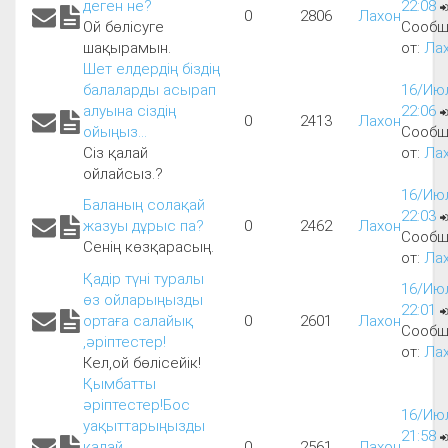
деген не?
22:08
0
2806
Лахон
Ой бөлісуге
Сообщ
шақырамын.
от:
Ла
Шет елдердің біздің
балаларды асырап
16/Июл
алуына сіздің
22:06
0
2413
Лахон
ойыңыз...
Сообщ
Сіз қалай
от:
Ла
ойлайсыз.?
16/Июл
Баланың солақай
22:03
жазуы дұрыс па?
0
2462
Лахон
Сообщ
Сенің көзқарасың.
от:
Ла
Қадір түні туралы
16/Июл
өз ойларыңызды
22:01
ортаға салайық
0
2601
Лахон
Сообщ
,әріптестер!
от:
Ла
Кел,ой бөлісейік!
Қымбатты
әріптестер!Бос
16/Июл
уақыттарыңызды
21:58
қалай
0
2561
Лахон