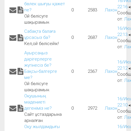
16/Июл
бөлек шығуы қажет
22:16
пе?
0
2583
Лахон
Сообщ
Ой бөлісуге
от:
Ла
шақырамын.
16/Июл
Сабақта балаға
22:13
ұрсасыз ба?
0
2687
Лахон
Сообщ
Кел,ой бөлісейік!
от:
Ла
Ауырсаңыз
дәрігерлерге
16/Июл
жүгінесіз бе?
22:12
Бақсы-балгерге
0
2367
Лахон
Сообщ
ме?
от:
Ла
Ой бөлісуге
шақырамын.
Оқушының
16/Июл
мәдениеті
22:10
дегеніміз не?
0
2972
Лахон
Сообщ
Сайт ұстаздарына
от:
Ла
арналған.
Оқу жылдамдығы
16/Июл