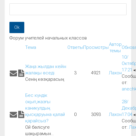
Форум учителей начальных классов
Автор
Тема
Ответы
Просмотры
Обнов
темы
10/
Октябр
Жаңа жылдан кейін
17:21
жалақы өседі.
3
4921
Лахон
Сообщ
Сенің көзқарасың
от:
anech
Бес күндік
оқып,жазғы
28/
каникулдың
Декабр
қысқаруына қалай
0
3093
Лахон
17:04
қарайсыз?
Сообщ
Ой бөлісуге
от:
Ла
шақырамын...