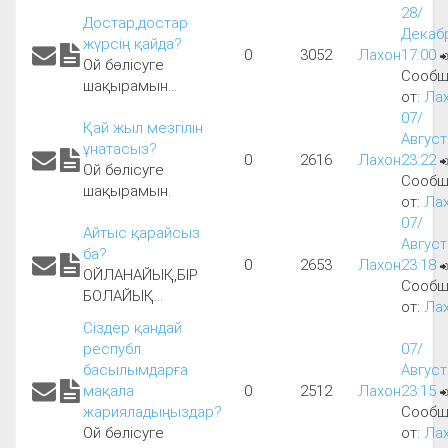
28/
Достар,достар
Декабр
жүрсің қайда?
0
3052
Лахон
17:00
Ой бөлісуге
Сообщ
шақырамын...
от:
Ла
07/
Қай жыл мезгілін
Август
ұнатасыз?
0
2616
Лахон
23:22
Ой бөлісуге
Сообщ
шақырамын.
от:
Ла
07/
Айтыс қарайсыз
Август
ба?
0
2653
Лахон
23:18
ОЙЛАНАЙЫҚ,БІР
Сообщ
БОЛАЙЫҚ...
от:
Ла
Сіздер қандай
республ.
07/
басылымдарға
Август
мақала
0
2512
Лахон
23:15
жарияладыңыздар?
Сообщ
Ой бөлісуге
от:
Ла