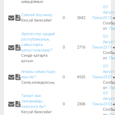
шақырамын.
07/
Август
Сөйлей білу-өнер.
0
2642
Лахон
23:13
Кел,ой бөлісейік!
Сообщ
от:
Ла
Әріптестер қандай
07/
республикалық
Август
сайыстарға
0
2716
Лахон
23:11
қатыстыңыздар?
Сообщ
Сенде қатарға
от:
Ла
қосыл....
07/
Ағзаны алмастыру
Август
жөн бе?
0
4535
Лахон
23:07
Сенің көзқарасың.
Сообщ
от:
Ла
07/
Талант жас
Август
талғамайды
0
2306
Лахон
23:03
келісесіз бе?
Сообщ
Кел,ой бөлісейік!
от:
Ла