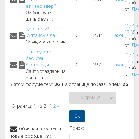
Сообщ
өткізесіздер?
от:
Ла
Ой бөлісуге
шақырамын.
11/Июл
Қарттар үйін
17:35
құптайсыз ба?
0
2514
Лахон
Сообщ
Сенің көзқарасың.
от:
Ла
Тілді сүю-тал
11/Июл
бесіктен
17:31
басталады.
0
2874
Лахон
Сообщ
Сайт ұстаздарына
от:
Ла
арналған.
В этом форуме тем:
36
. На странице показано тем:
25
.
Страница
1
из
2
1
2
»
Поиск:
Обычная тема (Есть
новые сообщения)