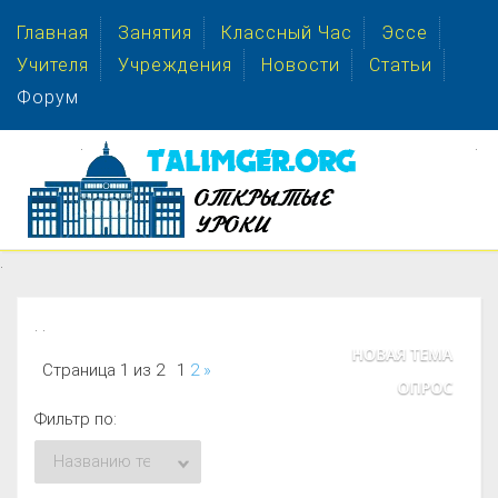
Главная
Занятия
Классный Час
Эссе
Учителя
Учреждения
Новости
Статьи
Форум
.
.
.
. .
Страница
1
из
2
1
2
»
Фильтр по: