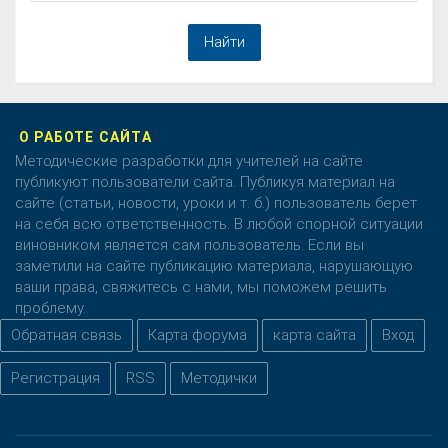
О РАБОТЕ САЙТА
Методические разработки для учителей на сайте
публикуют пользователи сайта. Публикуя материал на
сайте (статьи, новости, уроки и т. б.) пользователь берет
на себя всю ответственность. В любой спорной ситуации
виновником является сам пользователь. Если вы
заметили на сайте публикацию материала, нарушающую
ваши права, свяжитесь с нами, мы поможем решить
проблему.
Обратная связь
Карта форума
карта сайта
Вход
Регистрация
RSS
Методички