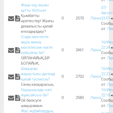
Жаңа оқу жылы
07/
құтты болсын!
Август
Қымбатты
0
2570
Лахон
23:01
әріптестер! Жазғы
Сообщ
демалысты қалай
от:
Ла
өткіздіңіздер?
Сіздің мектепте
ақша жинау
16/Июл
мәселесіне нүкте
22:24
0
2461
Лахон
қойылған ба?
Сообщ
ОЙЛАНАЙЫҚ,БІР
от:
Ла
БОЛАЙЫҚ...
Шаңырақ
16/Июл
жарастығы дегенді
22:22
0
2702
Лахон
қалай түсінесің?
Сообщ
Сенің көзқарасың.
от:
Ла
Оқушыңызды көп
16/Июл
жұмсайсыз ба?
22:18
0
2583
Лахон
Ой бөлісуге
Сообщ
шақырамын.
от:
Ла
Жас жұбайлардың