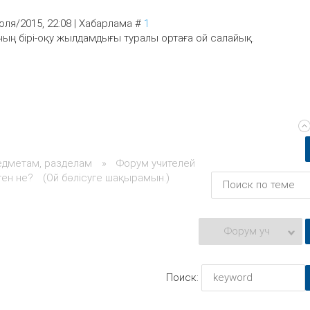
юля/2015, 22:08 | Хабарлама #
1
ың бірі-оқу жылдамдығы туралы ортаға ой салайық.
едметам, разделам
»
Форум учителей
ен не?
(Ой бөлісуге шақырамын.)
Поиск: