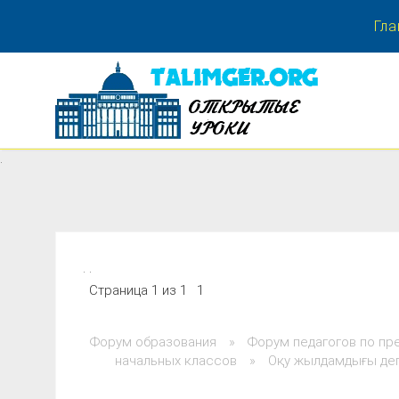
Гла
.
.
. .
Страница
1
из
1
1
Форум образования
»
Форум педагогов по пр
начальных классов
»
Оқу жылдамдығы дег