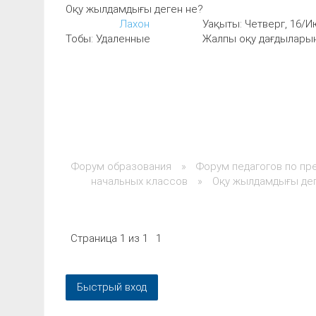
Оқу жылдамдығы деген не?
Лахон
Уақыты: Четверг, 16/И
Тобы: Удаленные
Жалпы оқу дағдыларын
Форум образования
»
Форум педагогов по пр
начальных классов
»
Оқу жылдамдығы дег
Страница
1
из
1
1