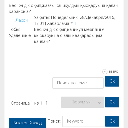
Бес күндік оқып,жазғы каникулдың қысқаруына қалай
қарайсыз?
Уақыты: Понедельник, 28/Декабря/2015,
Лахон
17:04 | Хабарлама #
1
Тобы:
Бес күндік оқып,каникул мезгілінңғ
Удаленные
қысқаруына сіздің көзқарасыңыз
қандай?
Страница
1
из
1
1
Поиск: