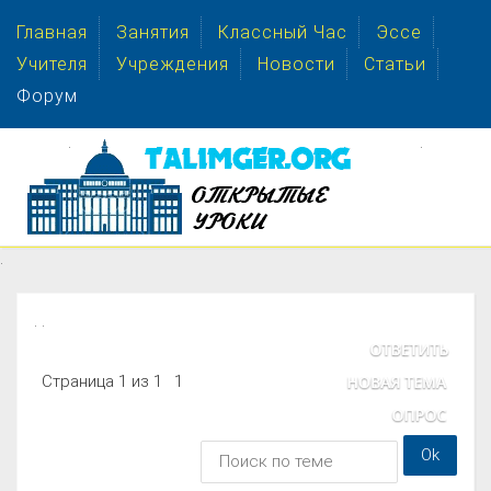
Главная
Занятия
Классный Час
Эссе
Учителя
Учреждения
Новости
Статьи
Форум
.
.
.
. .
Страница
1
из
1
1