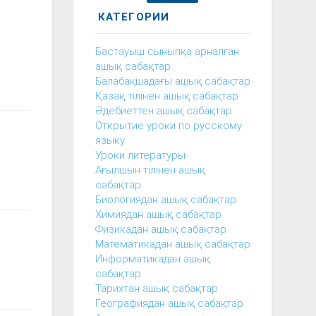
КАТЕГОРИИ
Бастауыш сыныпқа арналған
ашық сабақтар
Балабақшадағы ашық сабақтар
Қазақ тілінен ашық сабақтар
Әдебиеттен ашық сабақтар
Открытие уроки по русскому
языку
Уроки литературы
Ағылшын тілінен ашық
сабақтар
Биологиядан ашық сабақтар
Химиядан ашық сабақтар
Физикадан ашық сабақтар
Математикадан ашық сабақтар
Информатикадан ашық
сабақтар
Тарихтан ашық сабақтар
Географиядан ашық сабақтар