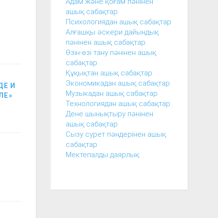
Адам және қоғам пәнінен
ашық сабақтар
Психологиядан ашық сабақтар
Алғашқы әскери дайындық
пәнінен ашық сабақтар
Өзін-өзі тану пәнінен ашық
сабақтар
Құқықтан ашық сабақтар
Экономикадан ашық сабақтар
ДЕ И
Музыкадан ашық сабақтар
ЛЕ»
Технологиядан ашық сабақтар
Дене шынықтыру пәнінен
ашық сабақтар
Сызу сурет пәндерінен ашық
сабақтар
Мектепалды даярлық