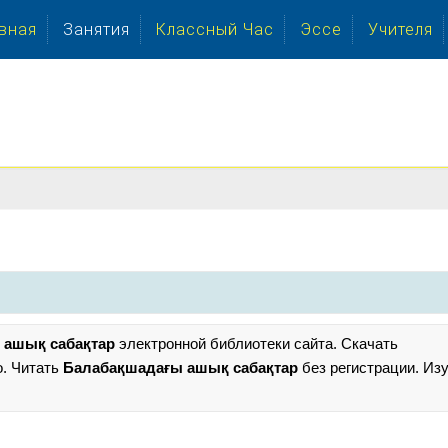
вная
Занятия
Классный Час
Эссе
Учителя
 ашық сабақтар
электронной библиотеки сайта. Скачать
. Читать
Балабақшадағы ашық сабақтар
без регистрации. Из