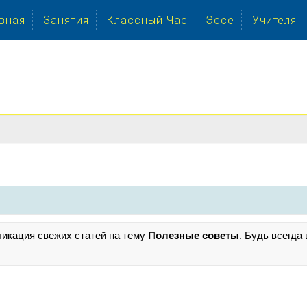
вная
Занятия
Классный Час
Эссе
Учителя
ликация свежих статей на тему
Полезные советы
. Будь всегда 