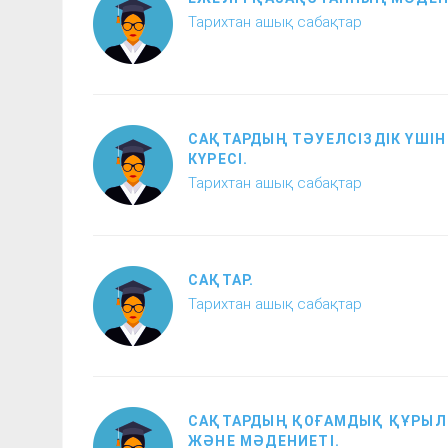
Тарихтан ашық сабақтар
САҚТАРДЫҢ ТӘУЕЛСІЗДІК ҮШІН
КҮРЕСІ.
Тарихтан ашық сабақтар
САҚТАР.
Тарихтан ашық сабақтар
САҚТАРДЫҢ ҚОҒАМДЫҚ ҚҰРЫ
ЖӘНЕ МӘДЕНИЕТІ.