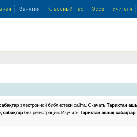
вная
Занятия
Классный Час
Эссе
Учителя
сабақтар
электронной библиотеки сайта. Скачать
Тарихтан аш
қ сабақтар
без регистрации. Изучить
Тарихтан ашық сабақтар