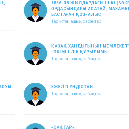
ЫҢ
1836-38 ЖЫЛДАРДАҒЫ ІШКІ (БӨК
ОРДАСЫНДАҒЫ ИСАТАЙ, МАХАМБ
БАСТАҒАН ҚОЗҒАЛЫС.
Тарихтан ашық сабақтар
ҚАЗАҚ ХАНДЫҒЫНЫҢ МЕМЛЕКЕТ
-ӘКІМШІЛІК ҚҰРЫЛЫМЫ.
Тарихтан ашық сабақтар
АСУЫ.
ЕЖЕЛГІ ҮНДІСТАН.
Тарихтан ашық сабақтар
«САҚТАР».