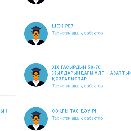
ШЕЖІРЕ7
Тарихтан ашық сабақтар
ХІХ ҒАСЫРДЫҢ 50-70
ЖЫЛДАРЫНДАҒЫ ҰЛТ – АЗАТТЫ
ҚОЗҒАЛЫСТАР.
Тарихтан ашық сабақтар
ТЫН
СОҢҒЫ ТАС ДӘУІРІ.
Тарихтан ашық сабақтар