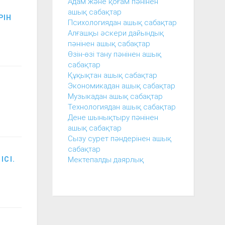
Адам және қоғам пәнінен
ашық сабақтар
РІН
Психологиядан ашық сабақтар
Алғашқы әскери дайындық
пәнінен ашық сабақтар
Өзін-өзі тану пәнінен ашық
сабақтар
Құқықтан ашық сабақтар
Экономикадан ашық сабақтар
Музыкадан ашық сабақтар
Технологиядан ашық сабақтар
Дене шынықтыру пәнінен
ашық сабақтар
Сызу сурет пәндерінен ашық
сабақтар
Мектепалды даярлық
ІСІ.