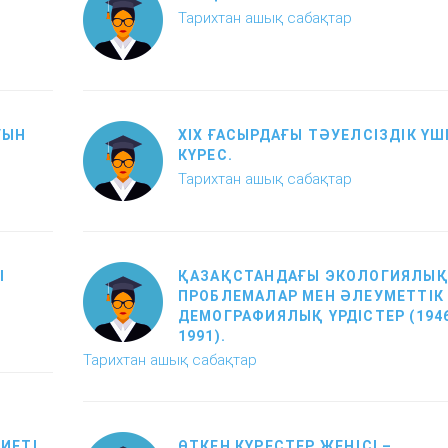
Тарихтан ашық сабақтар
УЫН
XIX ҒАСЫРДАҒЫ ТӘУЕЛСІЗДІК ҮШ
КҮРЕС.
Тарихтан ашық сабақтар
І
ҚАЗАҚСТАНДАҒЫ ЭКОЛОГИЯЛЫ
ПРОБЛЕМАЛАР МЕН ӘЛЕУМЕТТІК
ДЕМОГРАФИЯЛЫҚ ҮРДІСТЕР (1946
1991).
Тарихтан ашық сабақтар
ИЕТІ.
ӨТКЕН КҮРЕСТЕР ЖЕҢІСІ –