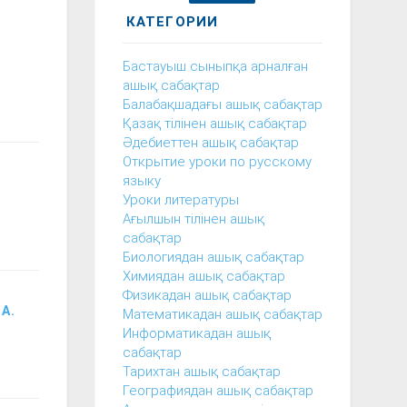
КАТЕГОРИИ
Бастауыш сыныпқа арналған
ашық сабақтар
Балабақшадағы ашық сабақтар
Қазақ тілінен ашық сабақтар
Әдебиеттен ашық сабақтар
Открытие уроки по русскому
языку
Уроки литературы
Ағылшын тілінен ашық
сабақтар
Биологиядан ашық сабақтар
Химиядан ашық сабақтар
Физикадан ашық сабақтар
А.
Математикадан ашық сабақтар
Информатикадан ашық
сабақтар
Тарихтан ашық сабақтар
Географиядан ашық сабақтар