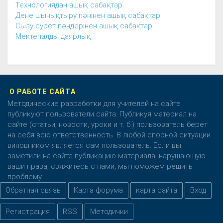
Технологиядан ашық сабақтар
Дене шынықтыру пәнінен ашық сабақтар
Сызу сурет пәндерінен ашық сабақтар
Мектепалды даярлық
О РАБОТЕ САЙТА
Методические разработки для учителей на сайте
публикуют пользователи сайта. Публикуя материал на
сайте (статьи, новости, уроки и т. б.) пользователь берет
на себя всю ответственность. В любой спорной ситуации
виновником является сам пользователь. Если вы
заметили на сайте публикацию материала, нарушающую
ваши права, свяжитесь с нами, мы поможем решить
проблему.
Обратная связь
Карта форума
карта сайта
Вход
Регистрация
RSS
Методички