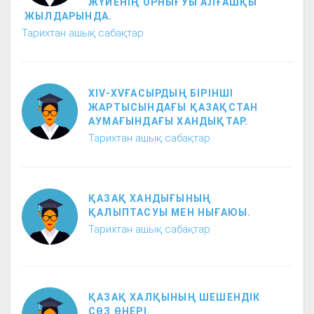
ЖҮЙЕНІҢ ОРНЫҒУЫ АЛҒАШҚЫ
ЖЫЛДАРЫНДА.
Тарихтан ашық сабақтар
XIV-XVҒАСЫРДЫҢ БІРІНШІ
ЖАРТЫСЫНДАҒЫ ҚАЗАҚСТАН
АУМАҒЫНДАҒЫ ХАНДЫҚТАР.
Тарихтан ашық сабақтар
ҚАЗАҚ ХАНДЫҒЫНЫҢ
ҚАЛЫПТАСУЫ МЕН НЫҒАЮЫ.
Тарихтан ашық сабақтар
ҚАЗАҚ ХАЛҚЫНЫҢ ШЕШЕНДІК
СӨЗ ӨНЕРІ.