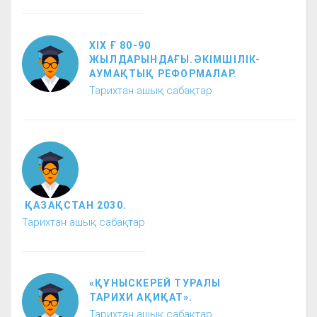
ХІХ Ғ 80-90
ЖЫЛДАРЫНДАҒЫ.ӘКІМШІЛІК-
АУМАҚТЫҚ РЕФОРМАЛАР.
Тарихтан ашық сабақтар
ҚАЗАҚСТАН 2030.
Тарихтан ашық сабақтар
«ҚҰНЫСКЕРЕЙ ТУРАЛЫ
ТАРИХИ АҚИҚАТ».
Тарихтан ашық сабақтар