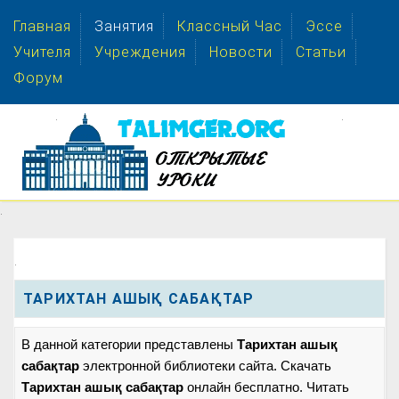
Главная
Занятия
Классный Час
Эссе
Учителя
Учреждения
Новости
Статьи
Форум
.
.
.
.
ТАРИХТАН АШЫҚ САБАҚТАР
В данной категории представлены
Тарихтан ашық
сабақтар
электронной библиотеки сайта. Скачать
Тарихтан ашық сабақтар
онлайн бесплатно. Читать