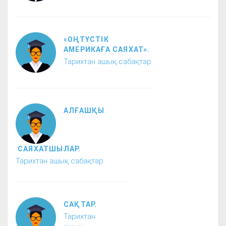
«ОҢТҮСТІК
АМЕРИКАҒА САЯХАТ».
Тарихтан ашық сабақтар
АЛҒАШҚЫ
САЯХАТШЫЛАР.
Тарихтан ашық сабақтар
САҚТАР.
Тарихтан