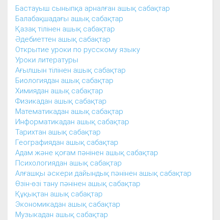
Бастауыш сыныпқа арналған ашық сабақтар
Балабақшадағы ашық сабақтар
Қазақ тілінен ашық сабақтар
Әдебиеттен ашық сабақтар
Открытие уроки по русскому языку
Уроки литературы
Ағылшын тілінен ашық сабақтар
Биологиядан ашық сабақтар
Химиядан ашық сабақтар
Физикадан ашық сабақтар
Математикадан ашық сабақтар
Информатикадан ашық сабақтар
Тарихтан ашық сабақтар
Географиядан ашық сабақтар
Адам және қоғам пәнінен ашық сабақтар
Психологиядан ашық сабақтар
Алғашқы әскери дайындық пәнінен ашық сабақтар
Өзін-өзі тану пәнінен ашық сабақтар
Құқықтан ашық сабақтар
Экономикадан ашық сабақтар
Музыкадан ашық сабақтар