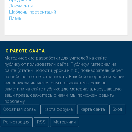
Документы
Шаблоны презентаций
Планы
О РАБОТЕ САЙТА
Методические разработки для учителей на сайте
публикуют пользователи сайта. Публикуя материал на
сайте (статьи, новости, уроки и т. б.) пользователь берет
на себя всю ответственность. В любой спорной ситуации
виновником является сам пользователь. Если вы
заметили на сайте публикацию материала, нарушающую
ваши права, свяжитесь с нами, мы поможем решить
проблему.
Обратная связь
Карта форума
карта сайта
Вход
Регистрация
RSS
Методички