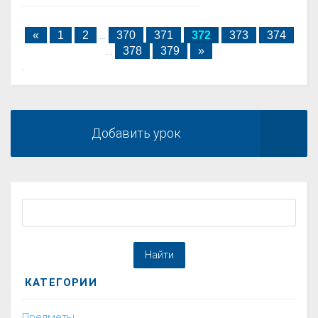
«
1
2
...
370
371
372
373
374
...
378
379
»
.
Добавить урок
КАТЕГОРИИ
Предметы