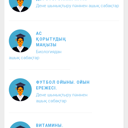
Дене шынықтыру пәнінен ашық сабақтар
АС
ҚОРЫТУДЫҢ
МАҢЫЗЫ
Биологиядан
ашық сабақтар
ФУТБОЛ ОЙЫНЫ. ОЙЫН
ЕРЕЖЕСІ.
Дене шынықтыру пәнінен
ашық сабақтар
ВИТАМИНЫ.