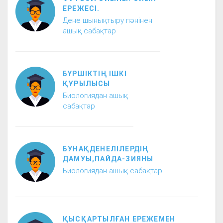
ЕРЕЖЕСІ.
Дене шынықтыру пәнінен
ашық сабақтар
БҮРШІКТІҢ ІШКІ
ҚҰРЫЛЫСЫ
Биологиядан ашық
сабақтар
БУНАҚДЕНЕЛІЛЕРДІҢ
ДАМУЫ,ПАЙДА-ЗИЯНЫ
Биологиядан ашық сабақтар
ҚЫСҚАРТЫЛҒАН ЕРЕЖЕМЕН