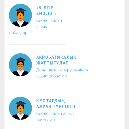
«БІЛГІР
БИОЛОГ»
Биологиядан
ашық
сабақтар
АКРОБАТИКАЛЫҚ
ЖАТТЫҒУЛАР.
Дене шынықтыру пәнінен
ашық сабақтар
ҚҰСТАРДЫҢ
АЛУАН ТҮРЛІЛІГІ
Биологиядан ашық
сабақтар