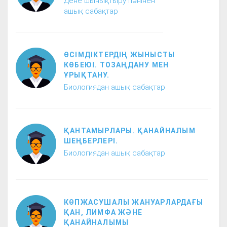
Дене шынықтыру пәнінен
ашық сабақтар
ӨСІМДІКТЕРДІҢ ЖЫНЫСТЫ
КӨБЕЮІ. ТОЗАҢДАНУ МЕН
ҰРЫҚТАНУ.
Биологиядан ашық сабақтар
ҚАНТАМЫРЛАРЫ. ҚАНАЙНАЛЫМ
ШЕҢБЕРЛЕРІ.
Биологиядан ашық сабақтар
КӨПЖАСУШАЛЫ ЖАНУАРЛАРДАҒЫ
ҚАН, ЛИМФА ЖӘНЕ
ҚАНАЙНАЛЫМЫ