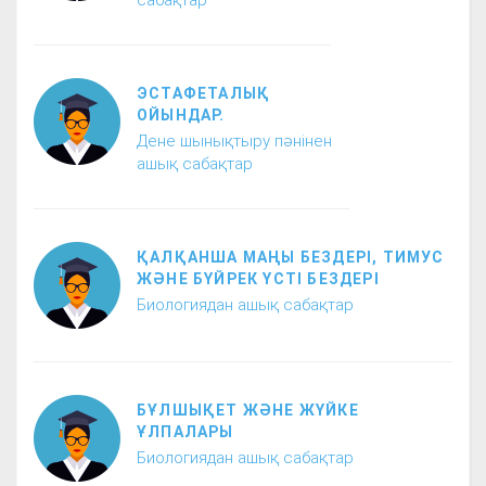
сабақтар
ЭСТАФЕТАЛЫҚ
ОЙЫНДАР.
Дене шынықтыру пәнінен
ашық сабақтар
ҚАЛҚАНША МАҢЫ БЕЗДЕРІ, ТИМУС
ЖӘНЕ БҮЙРЕК ҮСТІ БЕЗДЕРІ
Биологиядан ашық сабақтар
БҰЛШЫҚЕТ ЖӘНЕ ЖҮЙКЕ
ҰЛПАЛАРЫ
Биологиядан ашық сабақтар